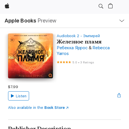
Apple
Local
Apple Books
Preview
Nav
Open
Menu
Audiobook 2 - Эмпирей
Железное пламя
Ребекка Яррос
&
Rebecca
Yarros
5.0
•
3 Ratings
$7.99
Listen
Also available in the
Book Store
Publisher Description