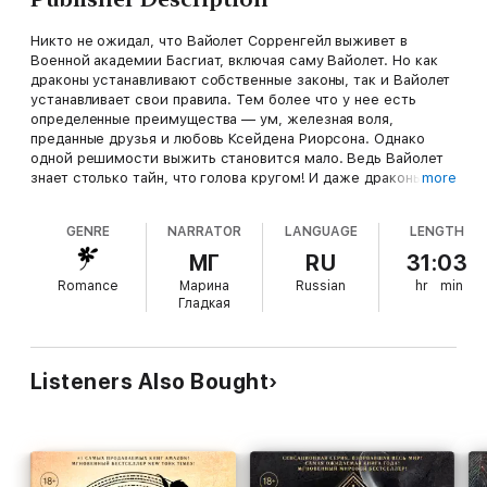
Никто не ожидал, что Вайолет Сорренгейл выживет в
Военной академии Басгиат, включая саму Вайолет. Но как
драконы устанавливают собственные законы, так и Вайолет
устанавливает свои правила. Тем более что у нее есть
определенные преимущества — ум, железная воля,
преданные друзья и любовь Ксейдена Риорсона. Однако
одной решимости выжить становится мало. Ведь Вайолет
знает столько тайн, что голова кругом! И даже драконьего
more
огня может оказаться недостаточно, чтобы спалить всех ее
врагов. Что ж, добро пожаловать в революцию!
GENRE
NARRATOR
LANGUAGE
LENGTH
МГ
RU
31:03
Romance
Марина
Russian
hr
min
Гладкая
Listeners Also Bought