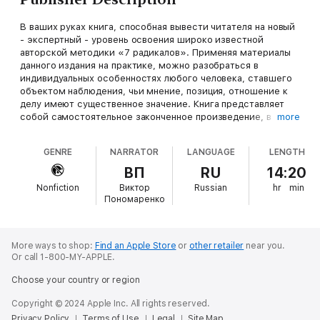
В ваших руках книга, способная вывести читателя на новый
- экспертный - уровень освоения широко известной
авторской методики «7 радикалов». Применяя материалы
данного издания на практике, можно разобраться в
индивидуальных особенностях любого человека, ставшего
объектом наблюдения, чьи мнение, позиция, отношение к
делу имеют существенное значение. Книга представляет
собой самостоятельное законченное произведение, в
more
котором рассматриваются вопросы взаимодействия
радикалов в целостном характере. А также даются
GENRE
NARRATOR
LANGUAGE
LENGTH
конкретные рекомендации по разработке итогового
диагностического экспертного документа -
ВП
RU
14:20
психологического портрета личности. При этом
Nonfiction
Виктор
Russian
hr
min
психологическое образование для использования методики
Пономаренко
не обязательно. Книга рассчитана на широкий круг
читателей. Ведь умение разбираться в людях, согласитесь,
является неотъемлемой частью культуры общения.
Приятного и полезного чтения!
More ways to shop:
Find an Apple Store
or
other retailer
near you.
Or call 1-800-MY-APPLE.
Choose your country or region
Copyright © 2024 Apple Inc. All rights reserved.
Privacy Policy
Terms of Use
Legal
Site Map