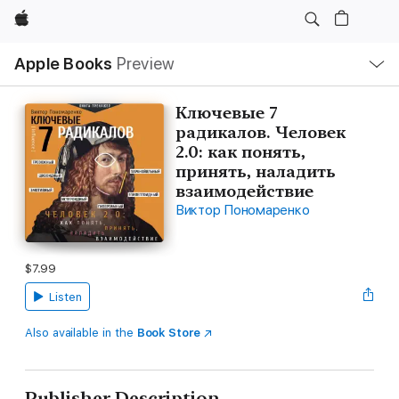
Apple
Local
Apple Books
Preview
Nav
Open
Menu
Ключевые 7
радикалов. Человек
2.0: как понять,
принять, наладить
взаимодействие
Виктор Пономаренко
$7.99
Listen
Also available in the
Book Store
Publisher Description