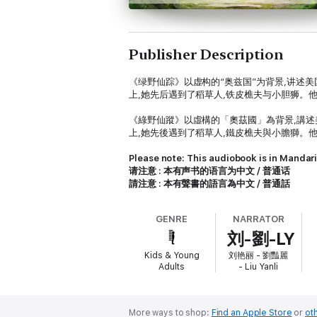
Publisher Description
《绿野仙踪》以虚构的“奥兹国”为背景,讲述
上,她先后遇到了稻草人,铁皮樵夫与小胆狮。
《綠野仙蹤》以虛構的「奧茲國」為背景,講
上,她先後遇到了稻草人,鐵皮樵夫與小膽獅。
Please note: This audiobook is in Mandari
请注意 : 本有声书的语言为中文 / 普通话
請注意 : 本有聲書的語言為中文 / 普通話
GENRE
NARRATOR
刘-劉-LY
Kids & Young
刘艳丽 - 劉豔麗
Adults
- Liu Yanli
More ways to shop:
Find an Apple Store
or
oth