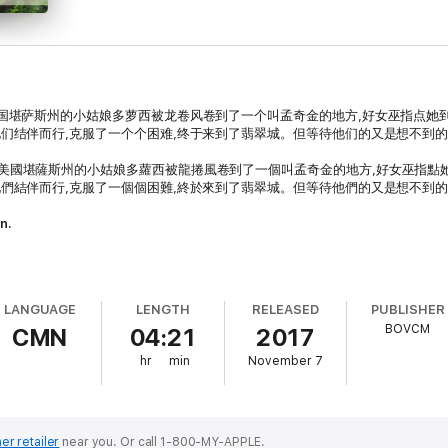
美国堪萨斯州的小姑娘多萝西被龙卷风卷到了一个叫孟奇金的地方,好女巫指点她
他们结伴而行,克服了一个个困难,终于来到了翡翠城。但等待他们的又是想不到的
述美國堪薩斯州的小姑娘多蘿西被龍捲風卷到了一個叫孟奇金的地方,好女巫指點
他們結伴而行,克服了一個個困難,終於來到了翡翠城。但等待他們的又是想不到的
n.
LANGUAGE
LENGTH
RELEASED
PUBLISHER
BOVCM
CMN
04:21
2017
hr
min
November 7
er retailer
near you.
Or call 1-800-MY-APPLE.