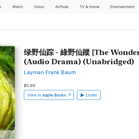
e
Watch
Vision
AirPods
TV & Home
Entertainment
绿野仙踪 - 綠野仙蹤 [The Wonderfu
(Audio Drama) (Unabridged)
Layman Frank Baum
$5.99
View in
Apple Books
Listen