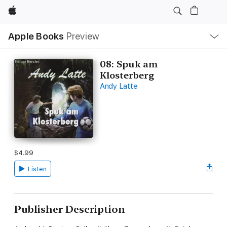
Apple
Local
Apple Books
Preview
Nav
Open
Menu
08: Spuk am
Klosterberg
Andy Latte
$4.99
Listen
Publisher Description