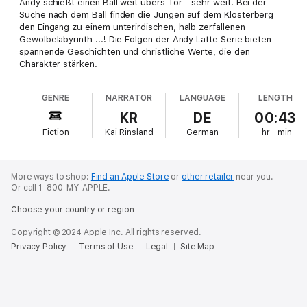
Andy schießt einen Ball weit übers Tor - sehr weit. Bei der
Suche nach dem Ball finden die Jungen auf dem Klosterberg
den Eingang zu einem unterirdischen, halb zerfallenen
Gewölbelabyrinth ...! Die Folgen der Andy Latte Serie bieten
spannende Geschichten und christliche Werte, die den
Charakter stärken.
GENRE
NARRATOR
LANGUAGE
LENGTH
KR
DE
00:43
Fiction
Kai Rinsland
German
hr
min
More ways to shop:
Find an Apple Store
or
other retailer
near you.
Or call 1-800-MY-APPLE.
Choose your country or region
Copyright © 2024 Apple Inc. All rights reserved.
Privacy Policy
Terms of Use
Legal
Site Map