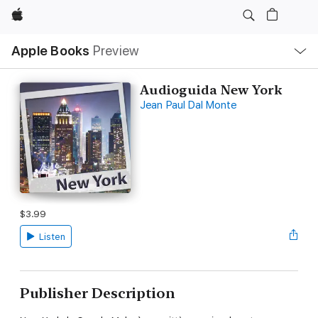
Apple
Local
Apple Books
Preview
Nav
Open
Menu
Audioguida New York
Jean Paul Dal Monte
$3.99
Listen
Publisher Description