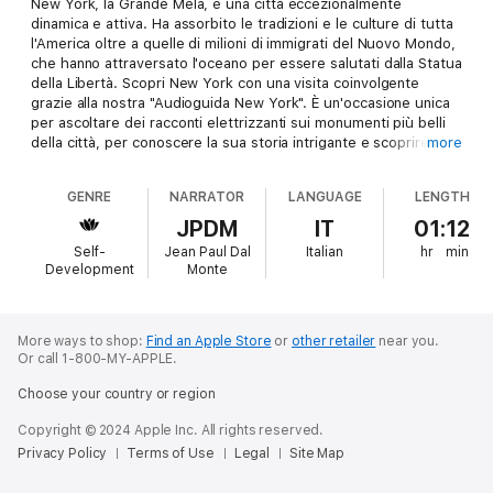
New York, la Grande Mela, è una città eccezionalmente
dinamica e attiva. Ha assorbito le tradizioni e le culture di tutta
l'America oltre a quelle di milioni di immigrati del Nuovo Mondo,
che hanno attraversato l'oceano per essere salutati dalla Statua
della Libertà. Scopri New York con una visita coinvolgente
grazie alla nostra "Audioguida New York". È un'occasione unica
per ascoltare dei racconti elettrizzanti sui monumenti più belli
della città, per conoscere la sua storia intrigante e scoprire
more
New York. Contiene frasi idiomatiche, mappe e foto che ti
aiuteranno a orientarti nel corso della tua visita attraverso la
GENRE
NARRATOR
LANGUAGE
LENGTH
città.
Nel file PDF, troverai il nostro libro "Audioguida New York" con
JPDM
IT
01:12
foto e mappe che individuano tutti i monumenti. Inoltre inclusa
Self-
Jean Paul Dal
Italian
hr
min
nel PDF: manuale di conversazione illustrato Italiano-Inglese per
Development
Monte
permetterti di comunicare facilmente a New York. Contiene più
di 400 frasi e parole, classificate chiaramente per argomento,
come per esempio viaggi, hotel, servizi, monumenti, mangiare e
bere. Dopo l'acquisto, puoi aggiungere comodamente il file PDF
More ways to shop:
Find an Apple Store
or
other retailer
near you.
Or call 1-800-MY-APPLE.
alla tua galleria. Per conoscere la città di persona, lasciarti
avvolgere dalla sua atmosfera e scoprirne tutti i segreti. Scopri
Choose your country or region
New York con noi!
Copyright © 2024 Apple Inc. All rights reserved.
L'audio guida ti permetterà di conoscere circa 19 dei
Privacy Policy
Terms of Use
Legal
Site Map
monumenti più interessanti:
Manhattan; Il World Trade Center; Wall Street; Broadway; Times