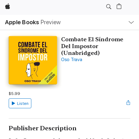
Apple
Local
Apple Books
Preview
Nav
Open
Menu
Combate El Síndrome
Del Impostor
(Unabridged)
Oso Trava
$5.99
Listen
Publisher Description