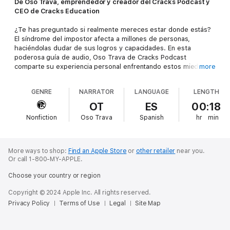
De Oso Trava, emprendedor y creador del Cracks Podcast y
CEO de Cracks Education
¿Te has preguntado si realmente mereces estar donde estás?
El síndrome del impostor afecta a millones de personas,
haciéndolas dudar de sus logros y capacidades. En esta
poderosa guía de audio, Oso Trava de Cracks Podcast
comparte su experiencia personal enfrentando estos miedos
more
paralizantes y te ofrece herramientas inmediatas para superar
la autocrítica destructiva y avanzar con propósito.
GENRE
NARRATOR
LANGUAGE
LENGTH
Descubre un método práctico para combatir tus dudas y hacer
OT
ES
00:18
lo que realmente importa. Oso Trava te guía a través de
Nonfiction
Oso Trava
Spanish
hr
min
estrategias concretas para:
Reconocer cuándo el síndrome del impostor está controlando
tus decisiones
More ways to shop:
Find an Apple Store
or
other retailer
near you.
Or call 1-800-MY-APPLE.
Transformar el miedo en acción productiva
Choose your country or region
Recuperar la confianza en tus capacidades y logros
Copyright © 2024 Apple Inc. All rights reserved.
Privacy Policy
Terms of Use
Legal
Site Map
No dejes que el medio decida por ti.
Please note: This audiobook is in Spanish.