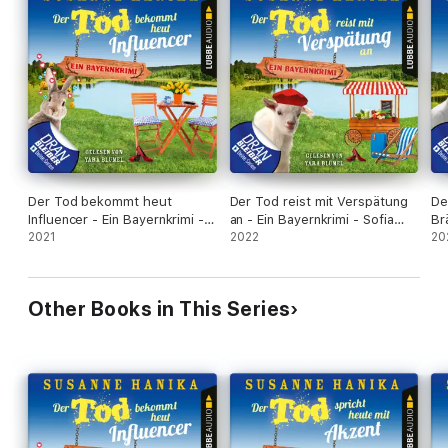
Der Tod bekommt heut
Der Tod reist mit Verspätung
De
Influencer - Ein Bayernkrimi -
an - Ein Bayernkrimi - Sofia
Br
Sofia und die Hirschgrund-
2021
und die Hirschgrund-Morde,
2022
So
20
Morde, Teil 14 (Ungekürzt)
Teil 16 (Ungekürzt)
Mo
Other Books in This Series