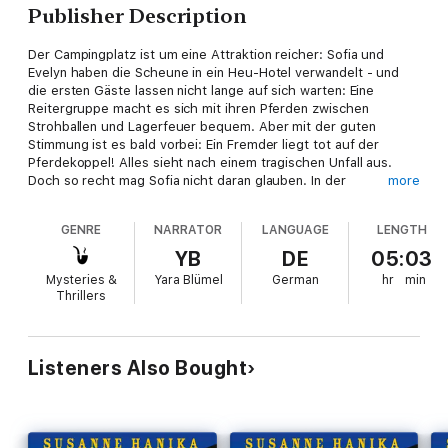
Publisher Description
Der Campingplatz ist um eine Attraktion reicher: Sofia und
Evelyn haben die Scheune in ein Heu-Hotel verwandelt - und
die ersten Gäste lassen nicht lange auf sich warten: Eine
Reitergruppe macht es sich mit ihren Pferden zwischen
Strohballen und Lagerfeuer bequem. Aber mit der guten
Stimmung ist es bald vorbei: Ein Fremder liegt tot auf der
Pferdekoppel! Alles sieht nach einem tragischen Unfall aus.
Doch so recht mag Sofia nicht daran glauben. In der
more
Reitergruppe scheint so gut wie jeder etwas verbergen zu
wollen! Ihre Nachforschungen bringen sie allerdings in große
GENRE
NARRATOR
LANGUAGE
LENGTH
Gefahr, denn eins steht fest: Reiten kann Sofia nicht ...
"Der Tod schläft heut im Pferdestall" ist der dreizehnte Teil der
YB
DE
05:03
erfolgreichen Bayern-Krimi-Reihe "Sofia und die Hirschgrund-
Mysteries &
Yara Blümel
German
hr
min
Morde" von Susanne Hanika. Krimi trifft auf Humor, Nordlicht
Thrillers
auf bayerische Dickschädel, Wieder-Single-Frau auf
Jugendliebe und feschen Kommissar - dazu jede Menge
Leichen, Mörder und Ganoven. Und all dies vor herrlich
bayerischer Kulisse!
Listeners Also Bought