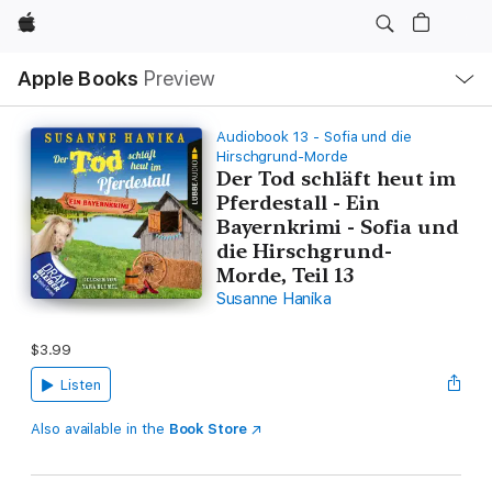
Apple
Local
Apple Books
Preview
Nav
Open
Menu
Audiobook 13 - Sofia und die
Hirschgrund-Morde
Der Tod schläft heut im
Pferdestall - Ein
Bayernkrimi - Sofia und
die Hirschgrund-
Morde, Teil 13
Susanne Hanika
$3.99
Listen
Also available in the
Book Store