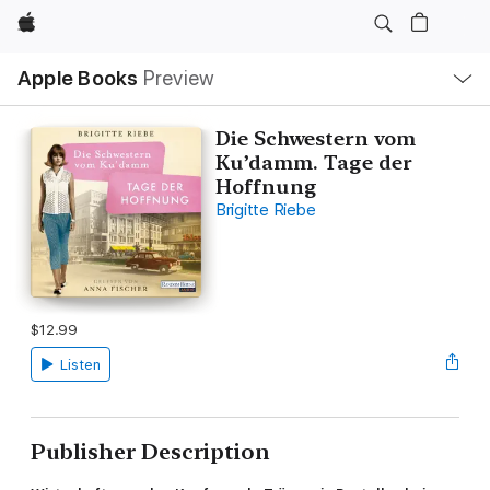
Apple
Local
Apple Books
Preview
Nav
Open
Menu
Die Schwestern vom
Ku’damm. Tage der
Hoffnung
Brigitte Riebe
$12.99
Listen
Publisher Description