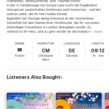
Dramatisch, sehnsuchtsvoll, zum Träumen schön:
In der 4. Familiensaga von Soraya Lane sucht die Engländerin
Georgia am zauberhaften Genfersee nach Antworten - und der
wahren Liebe, die ihr Herz heilen könnte.
Eigentlich hat Georgia wenig Interesse an der mysteriösen
Schachtel mit dem Namen ihrer Großmutter, die ihr von einem
ehemaligen Frauenhaus in London übergeben wurde: Zu
verletzt ist ihr Herz, und zu gern würde sie die komplizierte
more
Geschichte ihrer Familie einfach vergessen.
Doch der wunderschöne pinke Edelstein in der Schachtel lässt
GENRE
NARRATOR
LANGUAGE
LENGTH
sie einfach nicht los. Ein Hinweis führt Georgia schließlich an
den Genfersee, wo sie auf den attraktiven Luca trifft. Er sucht
CM
DE
09:12
seit Jahren nach dem Stein - denn der fehlt in einem Erbstück
Fiction
Christiane
German
hr
min
seiner Familie.
Marx
Wo sich mächtige Alpengipfel im funkelnden Wasser spiegeln,
entdecken Georgia und Luca die Geschichte einer tragischen
Liebe. Wird jetzt endlich geheilt, was vor so vielen Jahren
zerbrochen ist?
Listeners Also Bought
Die romantischen Romane der Bestseller-Saga sind unabhängig
voneinander hörbar
In ihrer Familiensaga-Reihe Die verlorenen Töchter erzählt
Bestseller-Autorin Soraya Lane von sieben jungen Frauen,
geheimnisvollen Erbstücken aus einem Londoner Frauenhaus
und schicksalhafter Liebe. Die Romane spielen jeweils auf zwei
Zeitebenen und an wunderschönen Sehnsuchtsorten, die zum