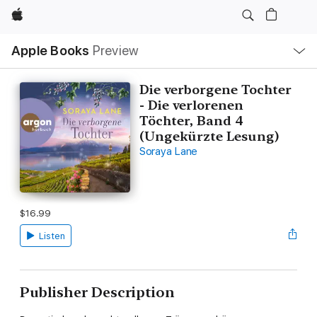
Apple
Local
Apple Books
Preview
Nav
Open
Menu
Die verborgene Tochter
- Die verlorenen
Töchter, Band 4
(Ungekürzte Lesung)
Soraya Lane
$16.99
Listen
Publisher Description