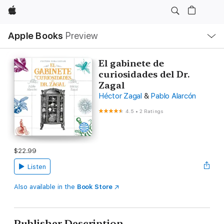
Apple
Local
Apple Books
Preview
Nav
Open
Menu
El gabinete de
curiosidades del Dr.
Zagal
Héctor Zagal
&
Pablo Alarcón
4.5
•
2 Ratings
$22.99
Listen
Also available in the
Book Store
Publisher Description