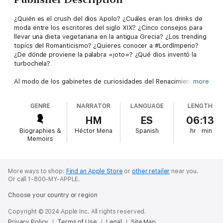
¿Quién es el crush del dios Apolo? ¿Cuáles eran los drinks de
moda entre los escritores del siglo XIX? ¿Cinco consejos para
llevar una dieta vegetariana en la antigua Grecia? ¿Los trending
topics del Romanticismo? ¿Quieres conocer a #LordImperio?
¿De dónde proviene la palabra «joto»? ¿Qué dios inventó la
turbochela?
Al modo de los gabinetes de curiosidades del Renacimiento y el
more
Barroco, donde los coleccionistas atesoraban huesos de
mamut, cocodrilos momificados y cuernos de unicornio, Héctor
GENRE
NARRATOR
LANGUAGE
LENGTH
Zagal y Pablo Alarcón reúnen anécdotas para satisfacer
cualquier curiosidad.
HM
ES
06:13
Por estos capítulos desfilan personajes divinos como Tláloc y
Biographies &
Héctor Mena
Spanish
hr
min
Thor; villanos como Darth Vader y Barbanegra; filósofos como
Memoirs
Platón, y músicos como Mozart y Bob Marley; cuyas vidas se
entrecruzan con los pitufos, Sherlock Holmes y la Mujer
Maravilla.
More ways to shop:
Find an Apple Store
or
other retailer
near you.
Or call 1-800-MY-APPLE.
Audiolibro narrado en español neutro
Choose your country or region
Copyright © 2024 Apple Inc. All rights reserved.
Privacy Policy
Terms of Use
Legal
Site Map