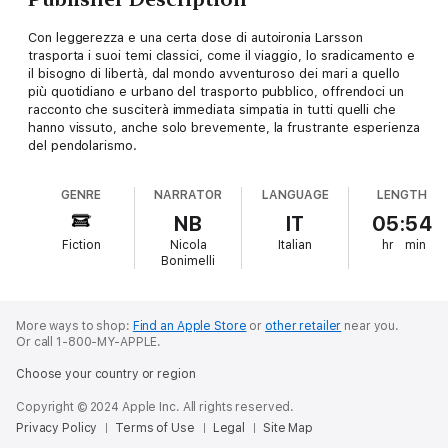
Con leggerezza e una certa dose di autoironia Larsson
trasporta i suoi temi classici, come il viaggio, lo sradicamento e
il bisogno di libertà, dal mondo avventuroso dei mari a quello
più quotidiano e urbano del trasporto pubblico, offrendoci un
racconto che susciterà immediata simpatia in tutti quelli che
hanno vissuto, anche solo brevemente, la frustrante esperienza
del pendolarismo.
GENRE
NARRATOR
LANGUAGE
LENGTH
NB
IT
05:54
Fiction
Nicola
Italian
hr
min
Bonimelli
More ways to shop:
Find an Apple Store
or
other retailer
near you.
Or call 1-800-MY-APPLE.
Choose your country or region
Copyright © 2024 Apple Inc. All rights reserved.
Privacy Policy
Terms of Use
Legal
Site Map