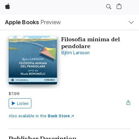
Apple
Local
Apple Books
Preview
Nav
Open
Menu
Filosofia minima del
pendolare
Björn Larsson
$7.99
Listen
Also available in the
Book Store
Publisher Description