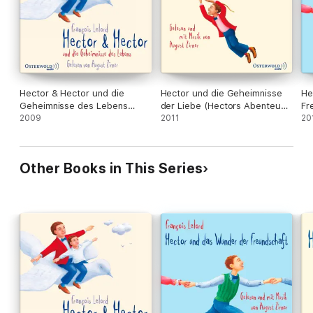
Hector & Hector und die
Hector und die Geheimnisse
He
Geheimnisse des Lebens
der Liebe (Hectors Abenteuer
Fr
(Hectors Abenteuer 4)
2009
2)
2011
Ab
20
Other Books in This Series