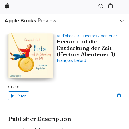
Apple
Local
Apple Books
Preview
Nav
Open
Menu
Audiobook 3 - Hectors Abenteuer
Hector und die
Entdeckung der Zeit
(Hectors Abenteuer 3)
François Lelord
$12.99
Listen
Publisher Description