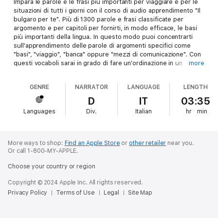
Impara le parole e le frasi più importanti per viaggiare e per le
situazioni di tutti i giorni con il corso di audio apprendimento "Il
bulgaro per te". Più di 1300 parole e frasi classificate per
argomento e per capitoli per fornirti, in modo efficace, le basi
più importanti della lingua. In questo modo puoi concentrarti
sull'apprendimento delle parole di argomenti specifici come
"basi", "viaggio", "banca" oppure "mezzi di comunicazione". Con
questi vocaboli sarai in grado di fare un'ordinazione in un
more
ristorante, chiedere informazioni in una città straniera oppure
richiedere assistenza medica in Bulgaro. Inoltre, riceverai tutte
GENRE
NARRATOR
LANGUAGE
LENGTH
le parole e le frasi come file PDF in modo da poterlo aggiungere
alla tua galleria dopo l'acquisto - per stamparlo, piegarlo e
D
IT
03:35
portarlo con te. L'apprendimento diventa divertente e fornisce
Languages
Div.
Italian
hr
min
un'intensa preparazione che ti accompagnerà nel tuo prossimo
viaggio!
Con questo titolo ricevete un file PDF che verrà aggiunto
automaticamente alla vostra biblioteca dopo l'acquisto.
More ways to shop:
Find an Apple Store
or
other retailer
near you.
Or call 1-800-MY-APPLE.
Choose your country or region
Copyright © 2024 Apple Inc. All rights reserved.
Privacy Policy
Terms of Use
Legal
Site Map