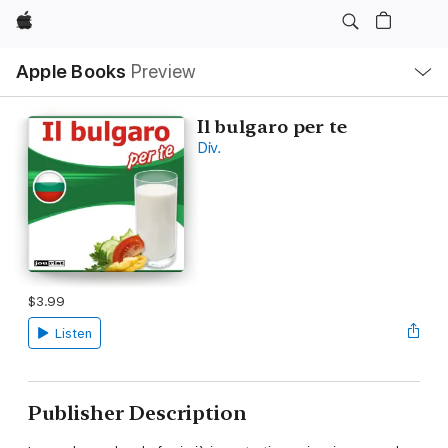
Apple
Local
Apple Books
Preview
Nav
Open
Menu
Il bulgaro per te
Div.
$3.99
Listen
Publisher Description