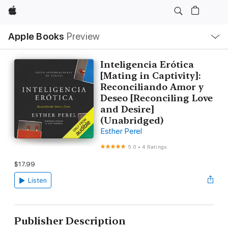
Apple
Local
Apple Books
Preview
Nav
Open
Menu
Inteligencia Erótica
[Mating in Captivity]:
Reconciliando Amor y
Deseo [Reconciling Love
and Desire]
(Unabridged)
Esther Perel
5.0
•
4 Ratings
$17.99
Listen
Publisher Description