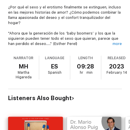
¿Por qué el sexo y el erotismo finalmente se extinguen, incluso
en las mejores historias de amor? ¿Cómo podemos combinar la
llama apasionada del deseo y el confort tranquilizador del
hogar?
"Ahora que la generación de los ‘baby boomers’ y los que la
siguieron pueden tener todo el sexo que quieran, parece que
han perdido el deseo...." (Esther Perel)
more
Convencida, tras haber seguido a cientos de parejas
NARRATOR
LANGUAGE
LENGTH
RELEASED
(heterosexuales, homosexuales, con o sin hijos y de todas las
edades), de que no hay fatalidad en el declive del deseo
MH
ES
09:28
2023
amoroso, Esther Perel nos ofrece aquí un revolucionario
Martha
Spanish
hr
min
February 14
análisis de este fenómeno.
Higareda
Lejos de las explicaciones habitualmente evocadas, como el
estrés y los problemas de comunicación, la terapeuta apunta a
la necesidad de fusión y estabilidad de las parejas modernas,
Listeners Also Bought
profundamente contradictorias según ella con el deseo.
Ignorando la corrección política, propone cultivar la distancia
dentro de la pareja, pero también explorar una sexualidad más
liberada para (re)encender la chispa del deseo. ¡Hace un
llamamiento al juego y a la imaginación para reintroducir el
riesgo en la seguridad, el misterio en lo familiar, para