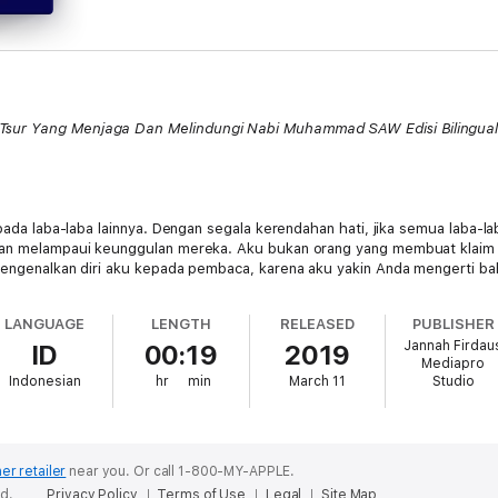
Tsur Yang Menjaga Dan Melindungi Nabi Muhammad SAW Edisi Bilingua
pada laba-laba lainnya. Dengan segala kerendahan hati, jika semua laba-lab
akan melampaui keunggulan mereka. Aku bukan orang yang membuat klaim
 mengenalkan diri aku kepada pembaca, karena aku yakin Anda mengerti ba
nyi.
LANGUAGE
LENGTH
RELEASED
PUBLISHER
basan Nabi. Akulah yang diutus Allah SWT untuk melindunginya. Jaring a
Jannah Firdau
ID
00:19
2019
lepas dari kelemahan jaring aku, aku berhasil menangkal pedang besi ath
Mediapro
Indonesian
hr
min
March 11
Studio
ba dan besi pedang adalah kekalahan besi. Rumahku dianggap sebagai pe
aba-laba." Aku duduk di rumah aku untuk melindungi rumah agung agama 
i padaku. Sesuatu yang lebih indah terjadi; Aku melihat Nabi. Aku tahu ba
n berdoa.
er retailer
near you.
Or call 1-800-MY-APPLE.
ed.
Privacy Policy
Terms of Use
Legal
Site Map