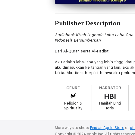
Publisher Description
Audiobook Kisah Legenda Laba Laba Gua 
Indonesia Bersumberkan
Dari Al-Quran serta Al-Hadist.
Aku adalah laba-laba yang lebih tinggi dari 
aku dimasukkan ke tangan yang lain, aku 
fakta. Aku tidak berpikir bahwa aku perlu
diutus Allah oleh Rasulullah SAW bersembu
GENRE
NARRATOR
Akulah yang bertanggung jawab untuk pembe
HBI
sepoi-sepoi pun bisa meniupnya. Namun, ter
lagi, aku bisa mengalahkan mereka!
Religion &
Hanifah Binti
Spirituality
Idris
Hasil konflik antara sutra lemah laba-la
paling rapuh (terlemah) adalah rumah si l
'Abdullah (SAW). Bukan itu saja yang terjad
mengunjungi makamnya untuk menangis da
More ways to shop:
Find an Apple Store
or
oth
Copyright © 2024 Apple Inc. All rights reserv