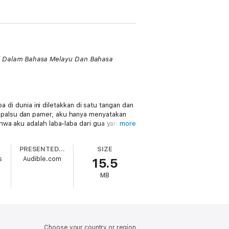
l Dalam Bahasa Melayu Dan Bahasa
a di dunia ini diletakkan di satu tangan dan
 palsu dan pamer, aku hanya menyatakan
hwa aku adalah laba-laba dari gua yang
more
PRESENTED BY
SIZE
ku sangat tipis dan ringan dan angin
s
Audible.com
15.5
eis yang pergi mengejar Nabi, dan terlebih
MB
rumpamaan kelemahan, "Sesungguhnya, rumah
Islam dan menjaga Nabi Allah, Muhammad ibn
hwa setelah beliau wafat, jutaan orang akan
Choose your country or region