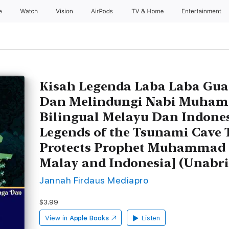
e
Watch
Vision
AirPods
TV & Home
Entertainment
Kisah Legenda Laba Laba Gua
Dan Melindungi Nabi Muham
Bilingual Melayu Dan Indonesi
Legends of the Tsunami Cave 
Protects Prophet Muhammad B
Malay and Indonesia] (Unabr
Jannah Firdaus Mediapro
$3.99
View in
Apple Books
Listen