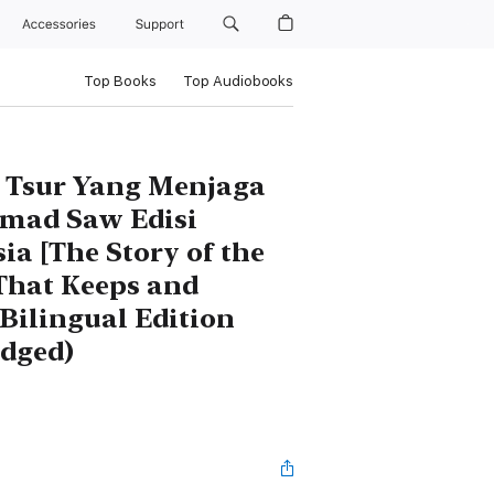
Accessories
Support
Top Books
Top Audiobooks
 Tsur Yang Menjaga
mad Saw Edisi
a [The Story of the
That Keeps and
ilingual Edition
idged)