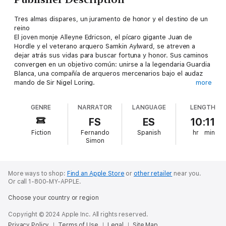
Tres almas dispares, un juramento de honor y el destino de un
reino
El joven monje Alleyne Edricson, el pícaro gigante Juan de
Hordle y el veterano arquero Samkin Aylward, se atreven a
dejar atrás sus vidas para buscar fortuna y honor. Sus caminos
convergen en un objetivo común: unirse a la legendaria Guardia
Blanca, una compañía de arqueros mercenarios bajo el audaz
mando de Sir Nigel Loring.
more
Su misión los arrastra a través de Inglaterra y Francia, hacia las
abrasadoras tierras de España, donde la lucha por el trono
GENRE
NARRATOR
LANGUAGE
LENGTH
entre un rey legítimo y un usurpador amenaza con desangrar la
nación. En medio de intrigas palaciegas y épicos
FS
ES
10:11
enfrentamientos, estos tres amigos vivirán hazañas inolvidables
Fiction
Fernando
Spanish
hr
min
y forjarán lazos inquebrantables. Sumérgete en una era de
Simon
valentía, amistad y batallas que te transportará al corazón de la
caballería medieval.
More ways to shop:
Find an Apple Store
or
other retailer
near you.
Or call 1-800-MY-APPLE.
Choose your country or region
Copyright © 2024 Apple Inc. All rights reserved.
Privacy Policy
Terms of Use
Legal
Site Map