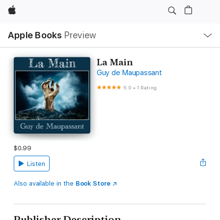
Apple
Local
Apple Books
Preview
Nav
Open
Menu
La Main
Guy de Maupassant
5.0
•
1 Rating
$0.99
Listen
Also available in the
Book Store
Publisher Description