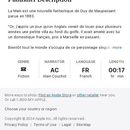
La Main est une nouvelle fantastique de Guy de Maupassant
parue en 1883.
"Or, j'appris un jour qu'un Anglais venait de louer pour plusieurs
années une petite villa au fond du golfe. Il avait amené avec lui
un domestique français, pris à Marseille en passant.
Bientôt tout le monde s'occupa de ce personnage singulier, qui
more
vivait seul dans sa demeure, ne sortant que pour chasser et
pour pêcher. Il ne parlait à personne, ne venait jamais à la ville,
GENRE
NARRATOR
LANGUAGE
LENGTH
et, chaque matin, s'exerçait pendant une heure ou deux, à tirer
au pistolet et à la carabine.
AC
FR
00:17
Fiction
Alain Couchot
French
hr
min
Des légendes se firent autour de lui. On prétendit que c'était
un haut personnage fuyant sa patrie pour des raisons
politiques ; puis on affirma qu'il se cachait après avoir commis
un crime épouvantable. On citait même des circonstances
More ways to shop:
Find an Apple Store
or
other retailer
near you.
particulièrement horribles."
Or call 1-800-MY-APPLE.
Choose your country or region
Copyright © 2024 Apple Inc. All rights reserved.
Privacy Policy
Terms of Use
Legal
Site Map