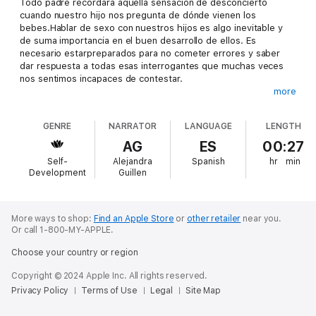
Todo padre recordará aquella sensación de desconcierto
cuando nuestro hijo nos pregunta de dónde vienen los
bebes.Hablar de sexo con nuestros hijos es algo inevitable y
de suma importancia en el buen desarrollo de ellos. Es
necesario estarpreparados para no cometer errores y saber
dar respuesta a todas esas interrogantes que muchas veces
nos sentimos incapaces de contestar.
more
Para orientar a los padres en esta difícil etapa, hemos hecho
este Audiolibro que trata de temas muy importantes sobre la
GENRE
NARRATOR
LANGUAGE
LENGTH
sexualidad en nuestros hijos.
AG
ES
00:27
Please note: This audiobook is in Spanish.
Self-
Alejandra
Spanish
hr
min
Development
Guillen
More ways to shop:
Find an Apple Store
or
other retailer
near you.
Or call 1-800-MY-APPLE.
Choose your country or region
Copyright © 2024 Apple Inc. All rights reserved.
Privacy Policy
Terms of Use
Legal
Site Map