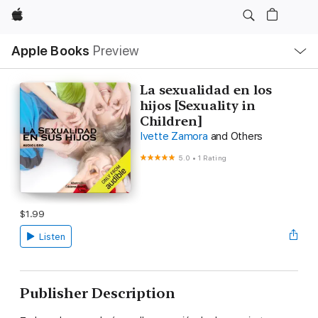
Apple
Local
Apple Books
Preview
Nav
Open
Menu
La sexualidad en los
hijos [Sexuality in
Children]
Ivette Zamora
and Others
5.0
•
1 Rating
$1.99
Listen
Publisher Description