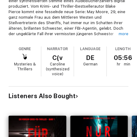
einer synthetisierten Stimme eines Audiobucherzählers digital
produziert. Vom Krimi- und Thriller-Bestsellerautor Blake
Pierce kommt eine fesselnde neue Serie: May Moore, 29, eine
ganz normale Frau aus dem Mittleren Westen und
Stellvertreterin des Sheriffs, hat immer nur im Schatten ihrer
älteren, brillanten Schwester, einer FBI-Agentin, gelebt. Doch
der ungeklärte Fall ihrer vermissten jüngeren Schwester
more
schweißt die Schwestern zusammen – und als ein unheimlich
ähnlicher Serienmörder in Mays ruhiger Stadt am See
GENRE
NARRATOR
LANGUAGE
LENGTH
zuschlägt, ist es an May, sich zu beweisen. In diesem
actiongeladenen Thriller muss sie nicht nur ihre Schwester und
C(v
DE
05:56
das FBI in den Schatten stellen, sondern gleichzeitig auch einen
Mysteries &
Caroline
German
hr
min
teuflischen Mörder überlisten und zur Strecke bringen, bevor
Thrillers
(synthesized
er erneut zuschlägt.
voice)
„Ein Meisterwerk, wenn es um Thriller und Mystery geht.“
– Books and Movie Reviews, Roberto Mattos (über Vor Langem
Verschwunden)
Listeners Also Bought
May Moore verliert bei ihren Ermittlungen keine Zeit, aber die
Dinge laufen aus dem Ruder, als ihre ältere Schwester, eine
erfahrene FBI-BAU-Agentin, die sie ständig in den Schatten
stellt, von den örtlichen Behörden zu Hilfe gerufen wird. Zu
allem Übel bringt der Fall auch noch dunkle Erinnerungen und
verborgene Familiengeheimnisse zum Vorschein – und weder