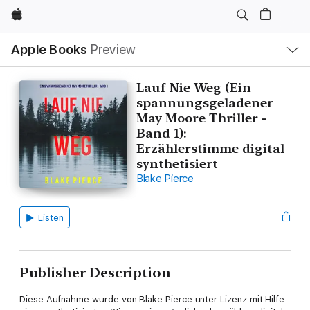
Apple
Local
Apple Books
Preview
Nav
Open
Menu
Lauf Nie Weg (Ein
spannungsgeladener
May Moore Thriller -
Band 1):
Erzählerstimme digital
synthetisiert
Blake Pierce
Listen
Publisher Description
Diese Aufnahme wurde von Blake Pierce unter Lizenz mit Hilfe