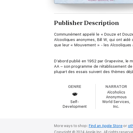
Publisher Description
Communément appelé le « Douze et Douze 
Alcooliques anonymes, Bill W, qui ont aidé 
que leur « Mouvement » - les Alcooliques 
D’abord publié en 1952 par Grapevine, le m
AA – son programme de rétablissement de l
plupart des essais suivent des thèmes déj
expliquent comment des principes spirituels
anonymes, et de bouclier contre les défis
GENRE
NARRATOR
Alcoholics
Anonymous
Qu’ils soient lus à des réunions, que l’on 
Self-
World Services,
Étapes et les Douze Traditions
peuvent serv
Development
Inc.
Les Douze Étapes et les Douze Traditions
a
More ways to shop:
Find an Apple Store
or
oth
Copyright © 2024 Apple Inc. All rights reserv