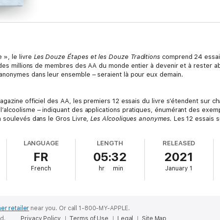
», le livre
Les Douze Étapes et les Douze Traditions
comprend 24 essais
des millions de membres des AA du monde entier à devenir et à rester abst
anonymes dans leur ensemble – seraient là pour eux demain.
agazine officiel des AA, les premiers 12 essais du livre s’étendent sur
’alcoolisme – indiquant des applications pratiques, énumérant des exemp
à soulevés dans le Gros Livre,
Les Alcooliques anonymes.
Les 12 essais su
 tels que l’anonymat, l’humilité et l’autofinancement servent de dispositi
 internes comme externes.
LANGUAGE
LENGTH
RELEASED
FR
05:32
2021
s’y réfère lorsqu’on travaille avec un parrain ou une marraine, ou qu’on l
French
hr
min
January 1
ir de ressource vitale pour ceux qui cherchent à comprendre plus profo
 été approuvé par la Conférence des Services généraux.
er retailer
near you.
Or call 1-800-MY-APPLE.
ed.
Privacy Policy
Terms of Use
Legal
Site Map