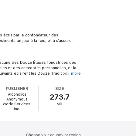
 écris par le confondateur des
inents un jour à la fois, et à s’assurer
 chacune des Douze Étapes fondatrices des
les et des anecdotes personnelles, et la
ivants éclairent les Douze Traditions, et
more
f de protection de l’unité des Alcooliques
PUBLISHER
SIZE
Alcoholics
273.7
Anonymous
e lise dans un moment calme,
Les Douze
World Services,
MB
ndément les Étapes et les Traditions.
Inc.
Choose your country or region