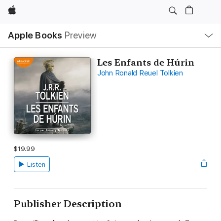
Apple
Local
Apple Books
Preview
Nav
Open
Menu
Les Enfants de Húrin
John Ronald Reuel Tolkien
$19.99
Listen
Publisher Description