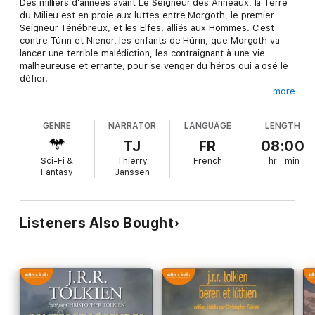
Des milliers d'années avant Le Seigneur des Anneaux, la Terre
du Milieu est en proie aux luttes entre Morgoth, le premier
Seigneur Ténébreux, et les Elfes, alliés aux Hommes. C'est
contre Túrin et Niënor, les enfants de Húrin, que Morgoth va
lancer une terrible malédiction, les contraignant à une vie
malheureuse et errante, pour se venger du héros qui a osé le
défier.
more
Les Enfants de Húrin, œuvre entreprise par Tolkien au cours de
la Première Guerre mondiale, s'adresse aux lecteurs du
GENRE
NARRATOR
LANGUAGE
LENGTH
Seigneur des Anneaux, qui retrouveront le souffle de ce roman
dans l'histoire de Túrin, héros humain qui cherche sa place
TJ
FR
08:00
parmi les Elfes et les Hommes dans un monde en guerre ;
Sci-Fi &
Thierry
French
hr
min
trompé par le destin, il lutte de manière spectaculaire et
Fantasy
Janssen
tragique contre Morgoth, nous faisant découvrir un passé
méconnu de la Terre du Milieu.
Ce texte d’une richesse indéniable confirme l’ampleur, la
Listeners Also Bought
cohérence et la qualité de l’œuvre de Tolkien. Dans la
continuité du Seigneur des Anneaux, Les Enfants de Húrin est
lu par le très talentueux Thierry Janssen, à l’interprétation
inégalable.