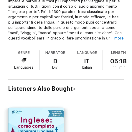
Impara le parole e le frasi più importanti per viaggiare e per le
situazioni di tutti i giorni con il corso di audio apprendimento
"L'inglese per te". Più di 1300 parole e frasi classificate per
argomento e per capitoli per fornirti, in modo efficace, le basi
più importanti della lingua. In questo modo puoi concentrarti
sull'apprendimento delle parole di argomenti specifici come
"basi", "viaggio", "banca" oppure "mezzi di comunicazione". Con
questi vocaboli sarai in grado di fare un'ordinazione in un
more
ristorante, chiedere informazioni in una città straniera oppure
richiedere assistenza medica in Inglese. Inoltre, riceverai tutte
GENRE
NARRATOR
LANGUAGE
LENGTH
le parole e le frasi come file PDF in modo da poterlo aggiungere
alla tua galleria dopo l'acquisto - per stamparlo, piegarlo e
D
IT
05:18
portarlo con te. L'apprendimento diventa divertente e fornisce
Languages
Div.
Italian
hr
min
un'intensa preparazione che ti accompagnerà nel tuo prossimo
viaggio!
Con questo titolo ricevete un file PDF che verrà aggiunto
automaticamente alla vostra biblioteca dopo l’acquisto.
Listeners Also Bought