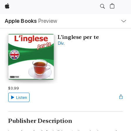
Apple
Local
Apple Books
Preview
Nav
Open
Menu
L'inglese per te
Div.
$3.99
Listen
Publisher Description