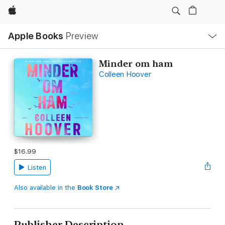
Apple
Local
Apple Books
Preview
Nav
Open
Menu
Minder om ham
Colleen Hoover
$16.99
Listen
Also available in the
Book Store
Publisher Description