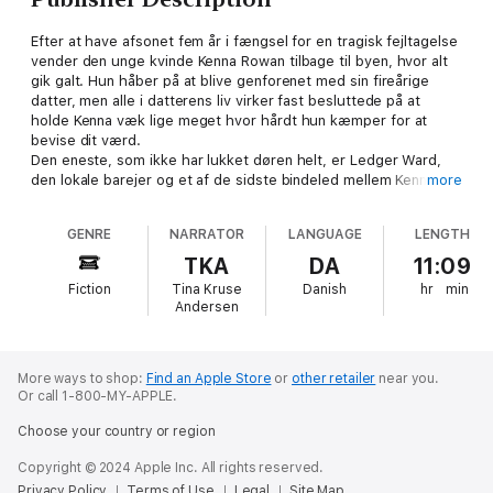
Efter at have afsonet fem år i fængsel for en tragisk fejltagelse
vender den unge kvinde Kenna Rowan tilbage til byen, hvor alt
gik galt. Hun håber på at blive genforenet med sin fireårige
datter, men alle i datterens liv virker fast besluttede på at
holde Kenna væk lige meget hvor hårdt hun kæmper for at
bevise dit værd.
Den eneste, som ikke har lukket døren helt, er Ledger Ward,
den lokale barejer og et af de sidste bindeled mellem Kenna og
more
hendes datter. Samtidig med at kærligheden mellem Ledger og
Kenna vokser, forsøger Kenna at genopbygge sit liv helt fra
GENRE
NARRATOR
LANGUAGE
LENGTH
bunden.
"Minder om ham" er en gribende roman om at begå
TKA
DA
11:09
skæbnesvangre fejl og at kæmpe for genoprejsning.
Fiction
Tina Kruse
Danish
hr
min
Andersen
"Fans vil ikke blive skuffede." – Publishers Weekly
More ways to shop:
Find an Apple Store
or
other retailer
near you.
Or call 1-800-MY-APPLE.
Choose your country or region
Colleen Hoover har skrevet en lang række romaner, hvoraf flere
har ligget på New York Times’ bestsellerliste. Desuden har hun
Copyright © 2024 Apple Inc. All rights reserved.
tre år i træk vundet Goodreads Choice Award for bedste
Privacy Policy
Terms of Use
Legal
Site Map