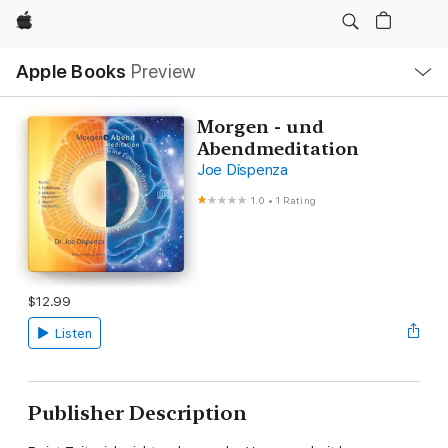
Apple
Local
Apple Books
Preview
Nav
Open
Menu
Morgen - und
Abendmeditation
Joe Dispenza
1.0
•
1 Rating
$12.99
Listen
Publisher Description