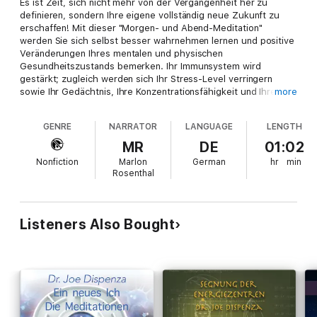
Es ist Zeit, sich nicht mehr von der Vergangenheit her zu
definieren, sondern Ihre eigene vollständig neue Zukunft zu
erschaffen! Mit dieser "Morgen- und Abend-Meditation"
werden Sie sich selbst besser wahrnehmen lernen und positive
Veränderungen Ihres mentalen und physischen
Gesundheitszustands bemerken. Ihr Immunsystem wird
gestärkt; zugleich werden sich Ihr Stress-Level verringern
sowie Ihr Gedächtnis, Ihre Konzentrationsfähigkeit und Ihre
more
Energie verbessern. Im gegenwärtigen Moment zu leben erhöht
auch Ihre Selbstachtung und hebt Ihre Gesamtstimmung.
GENRE
NARRATOR
LANGUAGE
LENGTH
MR
DE
01:02
Nonfiction
Marlon
German
hr
min
Rosenthal
Listeners Also Bought