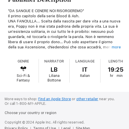
"DA SANGUE E CENERE NOI RISORGEREMO"
Il primo capitolo della serie Blood & Ash.
UNA FANCIULLA... Scelta dalla nascita per dare vita a una nuova
era, Poppy non è mai stata padrona della propria vita. La sua è
un'esistenza solitaria, in cui tutto le è proibito: nessuno può
guardarla, né toccarla o rivolgerle la parola. Non è nemmeno
libera di usare il proprio dono… Può solo aspettare il giorno
della sua Ascensione, chiedendosi che cosa accadrà, mentre
more
preferirebbe di gran lunga stare con le guardie, a combattere il
male che ha distrutto la sua famiglia. Ma lei, la Vergine, non ha
GENRE
NARRATOR
LANGUAGE
LENGTH
mai potuto decidere per se stessa.
UN DOVERE… Il futuro del regno è sulle sue spalle, anche se lei
LB
IT
19:25
quel fardello non lo ha mai voluto. Perché anche la Vergine ha
Sci-Fi &
Liliana
Italian
hr
min
un cuore, un'anima, dei desideri. E quando nella sua vita entra
Fantasy
Bottone
Hawke, la guardia incaricata di proteggerla e sorvegliarla, il
destino e il dovere si intrecciano inesorabilmente con il
desiderio. Quel giovane dagli occhi dorati alimenta la sua
rabbia, la spinge a mettere in discussione tutto ciò in cui ha
More ways to shop:
Find an Apple Store
or
other retailer
near you.
Or call 1-800-MY-APPLE.
sempre creduto, la sfida a provare sensazioni nuove e
inesplorate.
Choose your country or region
UN REGNO... Abbandonato dagli dei e temuto dai mortali, un
nuovo regno sta risorgendo dalle ceneri. Determinato a
Copyright © 2024 Apple Inc. All rights reserved.
riprendersi ciò che gli spetta, l'Oscuro avanza assetato di
Privacy Policy
Terms of Use
Legal
Site Map