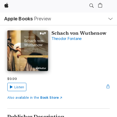
Apple
Local
Apple Books
Preview
Nav
Open
Menu
Schach von Wuthenow
Theodor Fontane
$9.99
Listen
Also available in the
Book Store
Publisher Description