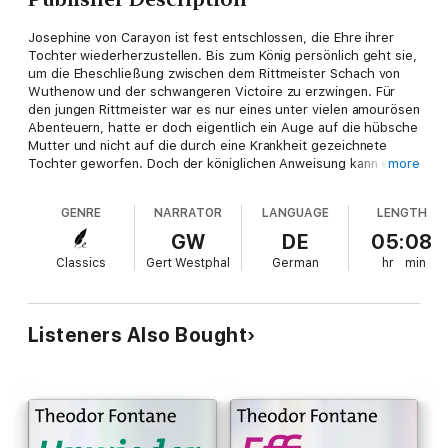
Josephine von Carayon ist fest entschlossen, die Ehre ihrer
Tochter wiederherzustellen. Bis zum König persönlich geht sie,
um die Eheschließung zwischen dem Rittmeister Schach von
Wuthenow und der schwangeren Victoire zu erzwingen. Für
den jungen Rittmeister war es nur eines unter vielen amourösen
Abenteuern, hatte er doch eigentlich ein Auge auf die hübsche
Mutter und nicht auf die durch eine Krankheit gezeichnete
Tochter geworfen. Doch der königlichen Anweisung kann er
more
nicht widersprechen und stimmt der ungewollten Hochzeit zu.
Aber nur einen Tag nach dem Jawort nimmt er sein Schicksal
GENRE
NARRATOR
LANGUAGE
LENGTH
selbst in die Hand ...
GW
DE
05:08
Classics
Gert Westphal
German
hr
min
Listeners Also Bought