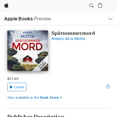
Apple
Local
Apple Books
Preview
Nav
Open
Menu
Spätsommermord
Anders de la Motte
$21.99
Listen
Also available in the
Book Store
Publisher Description