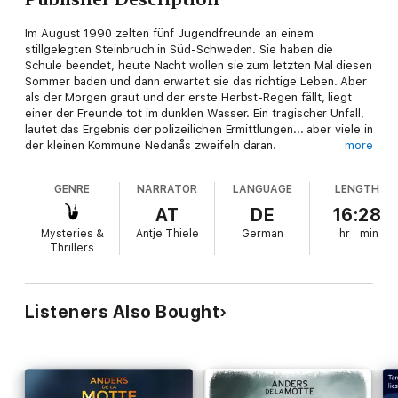
Im August 1990 zelten fünf Jugendfreunde an einem
stillgelegten Steinbruch in Süd-Schweden. Sie haben die
Schule beendet, heute Nacht wollen sie zum letzten Mal diesen
Sommer baden und dann erwartet sie das richtige Leben. Aber
als der Morgen graut und der erste Herbst-Regen fällt, liegt
einer der Freunde tot im dunklen Wasser. Ein tragischer Unfall,
lautet das Ergebnis der polizeilichen Ermittlungen... aber viele in
der kleinen Kommune Nedanås zweifeln daran.
more
Als siebenundzwanzig Jahre später Anna Vesper von der
GENRE
NARRATOR
LANGUAGE
LENGTH
Mordkommission Stockholm, auf der Flucht vor einer ganz
persönlichen Tragödie, nach Nedanås zieht, setzen sich die
AT
DE
16:28
Dinge wieder in Bewegung. Ein neuer, makaberer Todesfall
Mysteries &
Antje Thiele
German
hr
min
ereignet sich, der eine Verbindung zu den Ereignissen im
Thrillers
Steinbruch zu haben scheint, und bald werden Anna und ihre
Teenager-Tochter in den alten Konflikt hineingezogen. Während
Anna zugleich verzweifelt versucht, ihr eigenes Geheimnis zu
wahren, nimmt sie die Ermittlungen auf. Was sie herausfindet,
Listeners Also Bought
ist ebenso erschütternd wie gefährlich für ihr eigenes Leben...
Schuld, Schweigen und eine tödliche Wahrheit: Anders de la
Mottes "Spätsommermord" ist raffinierte und atmosphärische
Spannung aus Skandinavien!