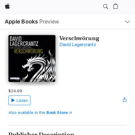
Apple
Local
Apple Books
Preview
Nav
Open
Menu
Verschwörung
David Lagercrantz
$24.99
Listen
Also available in the
Book Store
Publisher Description