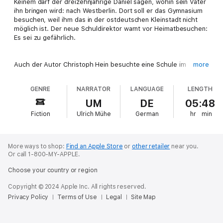
Keinem darf der dreizehnjährige Daniel sagen, wohin sein Vater
ihn bringen wird: nach Westberlin. Dort soll er das Gymnasium
besuchen, weil ihm das in der ostdeutschen Kleinstadt nicht
möglich ist. Der neue Schuldirektor warnt vor Heimatbesuchen:
Es sei zu gefährlich.
Auch der Autor Christoph Hein besuchte eine Schule im
more
Westen, da er in der DDR nicht zum Abitur zugelassen wurde.
Als er 1961 zu Besuch in seiner alten Heimat ist, wird er vom
GENRE
NARRATOR
LANGUAGE
LENGTH
Mauerbau überrascht und muss bleiben. Ohne Schulabschluss
schlägt er sich als Montagearbeiter, Buchhändler und Kellner
UM
DE
05:48
durch. In seiner fiktiven Autobiographie erzählt Hein von einer
Fiction
Ulrich Mühe
German
hr
min
Jugend in der DDR der 50er-Jahre.
More ways to shop:
Find an Apple Store
or
other retailer
near you.
Or call 1-800-MY-APPLE.
Choose your country or region
Copyright © 2024 Apple Inc. All rights reserved.
Privacy Policy
Terms of Use
Legal
Site Map