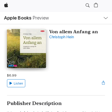
Apple
Local
Apple Books
Preview
Nav
Open
Menu
Von allem Anfang an
Christoph Hein
$6.99
Listen
Publisher Description