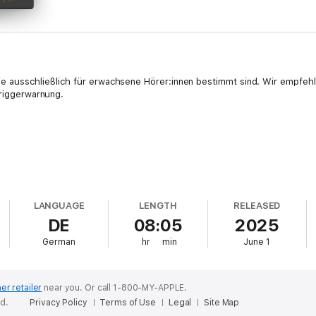
die ausschließlich für erwachsene Hörer:innen bestimmt sind. Wir empfeh
Triggerwarnung.
LANGUAGE
LENGTH
RELEASED
ehen
DE
08:05
2025
German
hr
min
June 1
er retailer
near you.
Or call 1-800-MY-APPLE.
 Nicht aus Gnade. Sondern weil ich weiß, sie kehrt zurück.
ed.
Privacy Policy
Terms of Use
Legal
Site Map