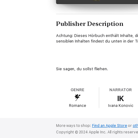
Publisher Description
Achtung: Dieses Hörbuch enthält Inhalte, 
sensiblen Inhalten findest du unten in der 
Sie sagen, du sollst fliehen.
Aber die Dunkelheit ist so verlockend.
GENRE
NARRATOR
Und der Teufel... will dich darin brennen s
IK
Romance
Ivana Konovic
Pater Lucien Graves:
More ways to shop:
Find an Apple Store
or
oth
Ich habe sie gehen lassen. Nicht aus Güte.
Copyright © 2024 Apple Inc. All rights reserv