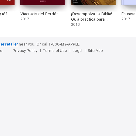
 Qué?
Viacrucis del Perdón
¡Desempolva tu Biblia!
En casa
2017
Guía práctica para
2017
empezar a leer y
2016
disfrutar la Biblia
er retailer
near you.
Or call 1-800-MY-APPLE.
ed.
Privacy Policy
Terms of Use
Legal
Site Map