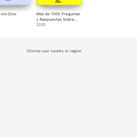
 con Dios
Más de 1000 Preguntas
y Respuestas Sobre
Biblia, vida de fe, María
2020
y los santos ¡prueba lo
que sabes y aprende
más!
Choose your country or region