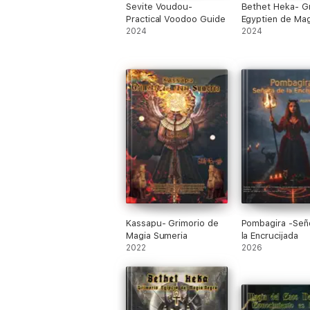
Sevite Voudou-
Bethet Heka- G
Practical Voodoo Guide
Egyptien de Ma
2024
Noire
2024
Kassapu- Grimorio de
Pombagira -Señ
Magia Sumeria
la Encrucijada
2022
2026