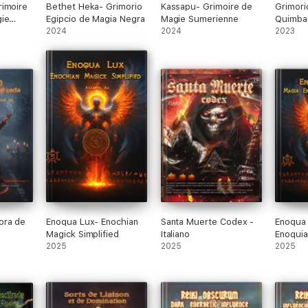
rimoire
Bethet Heka- Grimorio
Kassapu- Grimoire de
Grimori
gie
Egipcio de Magia Negra
Magie Sumerienne
Quimban
2024
2024
Hechizo
2023
Exus
ora de
Enoqua Lux- Enochian
Santa Muerte Codex -
Enoqua 
Magick Simplified
Italiano
Enoquia
2025
2025
2025