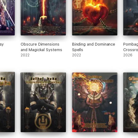
sy
Obscure Dimensions
Binding and Dominance
Pombagi
and Magickal Systems
Spells
Crossr
2022
2022
2026