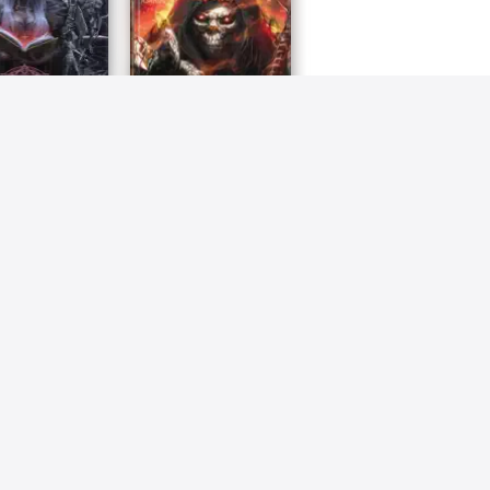
os Magicae-
Santa Muerte Codex pt
ampirica Real
2022