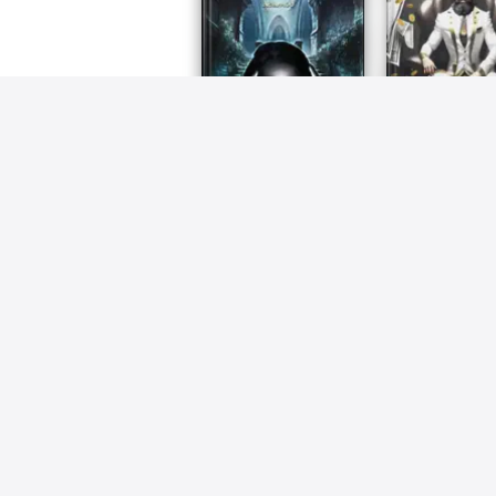
Formulario Magico- 620
Grimorio de M
Feitiços
2023
2023