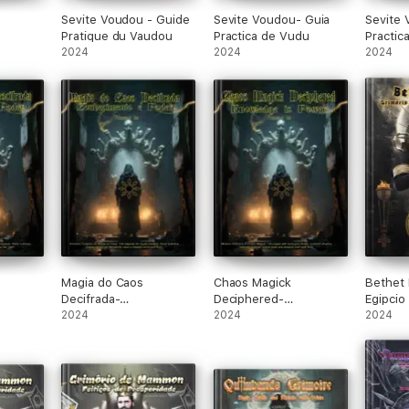
Sevite Voudou - Guide
Sevite Voudou- Guia
Sevite 
Pratique du Vaudou
Practica de Vudu
Practic
2024
2024
2024
Magia do Caos
Chaos Magick
Bethet 
Decifrada-
Deciphered-
Egipcio
s Poder
Conhecimento e Poder
2024
Knowledge is Power
2024
2024