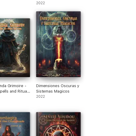
2022
da Grimoire -
Dimensiones Oscuras y
Spells and Rituals
Sistemas Magicos
hus
2022