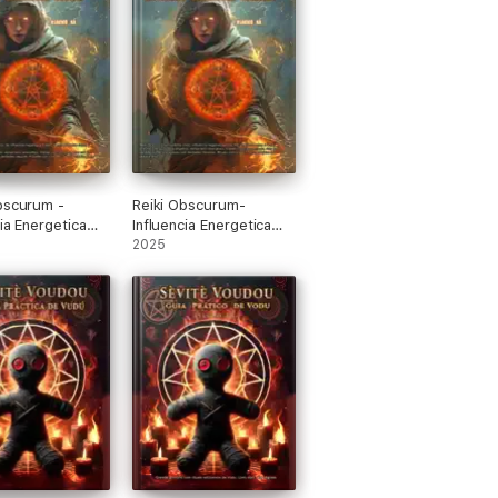
bscurum -
Reiki Obscurum-
cia Energetica
Influencia Energetica
Sombria
2025