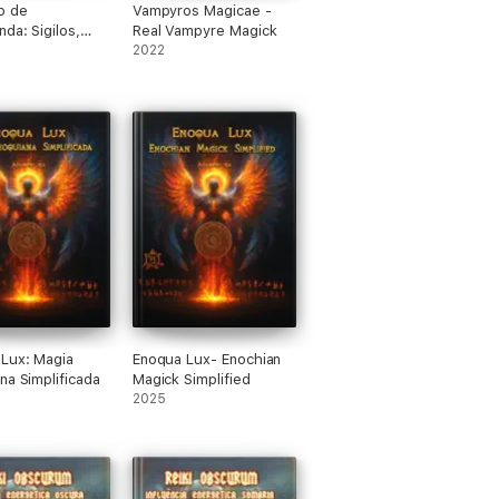
o de
Vampyros Magicae -
da: Sigilos,
Real Vampyre Magick
s y Rituales con
2022
Lux: Magia
Enoqua Lux- Enochian
na Simplificada
Magick Simplified
2025