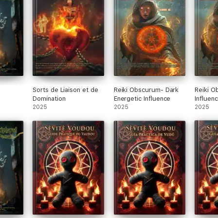
Sorts de Liaison et de
Reiki Obscurum- Dark
Reiki O
Domination
Energetic Influence
Influen
2025
2025
Oscura
2025