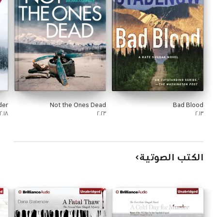
der
Not the Ones Dead
Bad Blood
٢٠١٨
٢٠٢٣
٢٠١٣
الكتب الصوتية