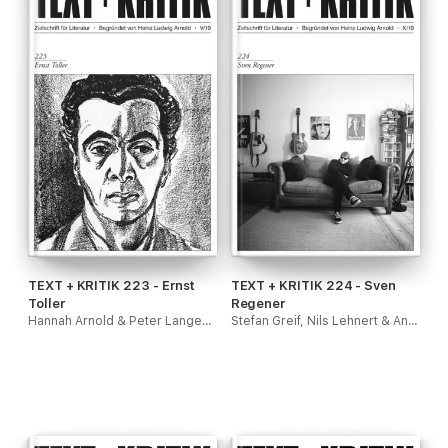
TEXT + KRITIK 223 - Ernst
TEXT + KRITIK 224 - Sven
Toller
Regener
Hannah Arnold & Peter Langemeyer
Stefan Greif, Nils Lehnert & Anna-Carina Meywirth