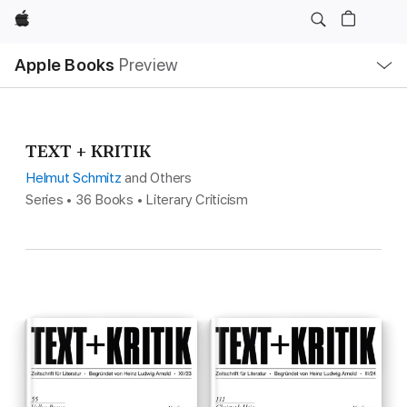
Apple
Local
Apple Books
Preview
Nav
Open
Menu
TEXT + KRITIK
Helmut Schmitz
and Others
Series • 36 Books • Literary Criticism