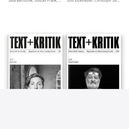
Julia Bertschik, Gustav Frank, Veronika Hofeneder & Werner Jung
Jost Eickmeyer, Christoph Jürgensen & Uwe Schütte
TEXT + KRITIK 237 - Juli Zeh
TEXT + KRITIK 238 - Adolf