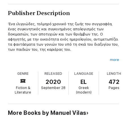
Publisher Description
Ένα ιλιγγιώδες, τολμηρό χρονικό της ζωής του συγγραφέα,
ένας συγκινητικός και συγκινημένος απολογισμός των
δοκιμασιών, των αποτυχιών και των θριάμβων της. Ο
αφηγητής, με την οικειότητα ενός ημερολογίου, αντιμετωπίζει
τα φαντάσματα των γονιών του υπό τη σκιά του διαζυγίου του,
των παιδιών του, της καριέρας του.
more
Με θάρρος και ειλικρίνεια, αναμειγνύοντας την
πραγματικότητα με τη μυθοπλασία, τον πεζό με τον ποιητικό
GENRE
RELEASED
LANGUAGE
LENGTH
λόγο, ο συγγραφέας αφηγείται μια ιστορία πλάθοντας με τον
εαυτό του έναν αλησμόνητο χαρακτήρα με τον οποίο –κι αυτό
2020
EL
472
είναι το μεγάλο του επίτευγμα– μπορούμε να ταυτιστούμε.
Fiction &
September 28
Greek
Pages
Literature
(modern)
More Books by Manuel Vilas