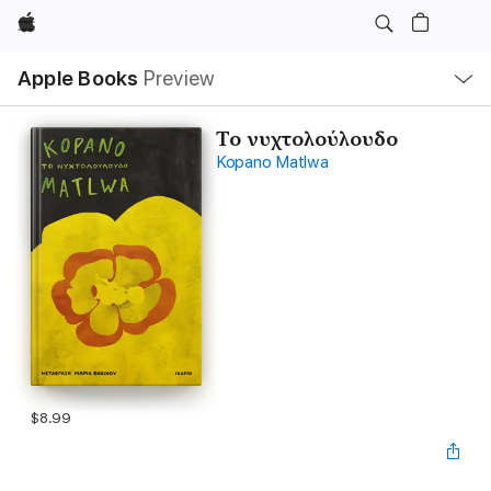
Apple
Local
Apple Books
Preview
Nav
Open
Menu
Το νυχτολούλουδο
Kopano Matlwa
$8.99