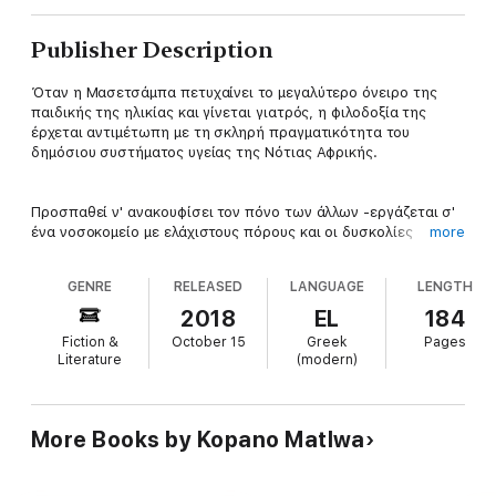
Publisher Description
Όταν η Μασετσάμπα πετυχαίνει το μεγαλύτερο όνειρο της
παιδικής της ηλικίας και γίνεται γιατρός, η φιλοδοξία της
έρχεται αντιμέτωπη με τη σκληρή πραγματικότητα του
δημόσιου συστήματος υγείας της Νότιας Αφρικής.
Προσπαθεί ν' ανακουφίσει τον πόνο των άλλων -εργάζεται σ'
ένα νοσοκομείο με ελάχιστους πόρους και οι δυσκολίες
more
δοκιμάζουν συνεχώς τις αντοχές της-, ταυτόχρονα όμως
πρέπει να κατευνάσει και τους προσωπικούς της δαίμονες:
GENRE
RELEASED
LANGUAGE
LENGTH
τους έντονους πόνους της εμμηνόρροιας και την ντροπή που
συνδέεται μ' αυτή, το πένθος για την αυτοκτονία του αδελφού
2018
EL
184
της και τις πιέσεις μιας βαθιά θρησκευόμενης-αντιδραστικής
Fiction &
October 15
Greek
Pages
μητέρας που κάνει τα πάντα για να την απομακρύνει από τη
Literature
(modern)
μοναδική της φίλη, τη Νιάσα.
Η έντονα πολιτικοποιημένη και μαχήτρια Νιάσα, με καταγωγή
More Books by Kopano Matlwa
από τη Ζιμπάμπουε, θ' ανοίξει τα μάτια της Μασετσάμπα
μπροστά στην επικρατούσα ξενοφοβική ένταση που
μεταφέρει σημάδια του απαρτχάιντ.