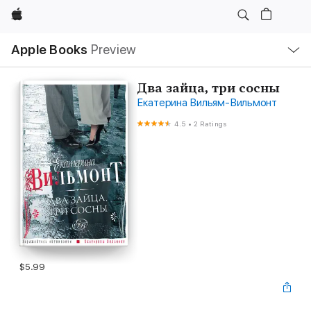
Apple
Local
Apple Books
Preview
Nav
Open
Menu
Два зайца, три сосны
Екатерина Вильям-Вильмонт
4.5
•
2 Ratings
$5.99