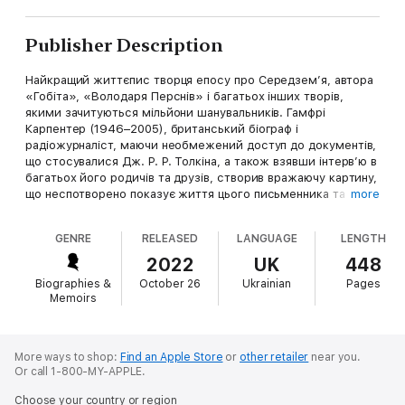
Publisher Description
Найкращий життєпис творця епосу про Середзем’я, автора
«Гобіта», «Володаря Перснів» і багатьох інших творів,
якими зачитуються мільйони шанувальників. Гамфрі
Карпентер (1946–2005), британський біограф і
радіожурналіст, маючи необмежений доступ до документів,
що стосувалися Дж. Р. Р. Толкіна, а також взявши інтерв’ю в
багатьох його родичів та друзів, створив вражаючу картину,
що неспотворено показує життя цього письменника та
more
вченого. Вона цілком заслуговує на означення
«авторизована», як часто й характеризують цю біографію.
GENRE
RELEASED
LANGUAGE
LENGTH
Тут подано великий масив інформації, що достойно показує
діяльність одного з найпопулярніших авторів ХХ століття,
2022
UK
448
розкриваючи умови та стиль його життя, серед яких він
Biographies &
October 26
Ukrainian
Pages
творив свої наукові та літературні шедеври.
Memoirs
More ways to shop:
Find an Apple Store
or
other retailer
near you.
Or call 1-800-MY-APPLE.
Choose your country or region