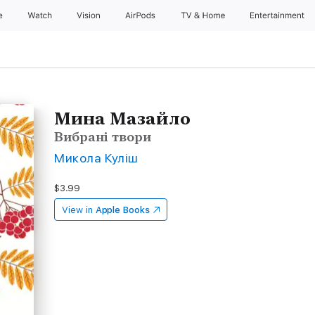
e
Watch
Vision
AirPods
TV & Home
Entertainment
Мина Мазайло
Вибрані твори
Микола Куліш
$3.99
View in
Apple Books