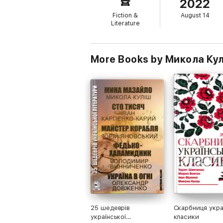
2022
Fiction &
August 14
Literature
More Books by Микола Ку
25 шедеврів
Скарбниця укра
української
класики