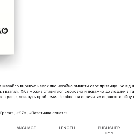
Мазайло вирішує: необхідно негайно змінити своє прізвище. Бо від ц
, і взагалі. Хіба можна ставитися серйозно й поважно до людини з т
ане краще, зникнуть проблеми. Це рішення спричиняє справжню війну
 Граса», «97», «Патетична соната».
LANGUAGE
LENGTH
PUBLISHER
КСД