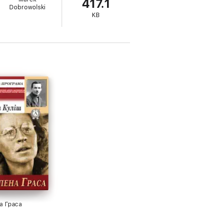
417.1
Dobrowolski
KB
а Граса