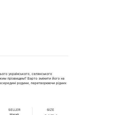
ього українського, селянського
аким прізвищем? Варто змінити його на
 всередині родини, перетворюючи рідних
SELLER
SIZE
Marek