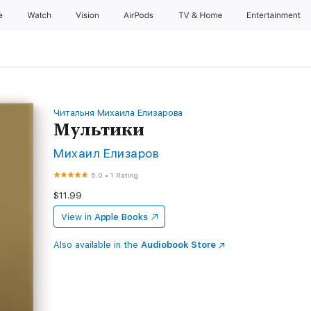
e
Watch
Vision
AirPods
TV & Home
Entertainment
Читальня Михаила Елизарова
Мультики
Михаил Елизаров
5.0
•
1 Rating
$11.99
View in
Apple Books
Also available in the
Audiobook Store