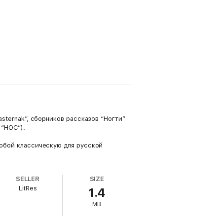
asternak”, сборников рассказов “Ногти”
 “НОС”).
собой классическую для русской
SELLER
SIZE
LitRes
1.4
MB