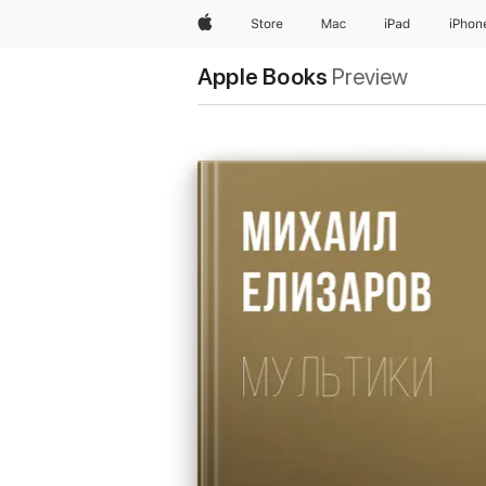
Apple
Store
Mac
iPad
iPhon
Apple Books
Preview