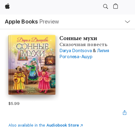
Apple
Local
Apple Books
Preview
Nav
Open
Menu
Сонные мухи
Сказочная повесть
Darya Dontsova
&
Лилия
Роголева-Ашур
$5.99
Also available in the
Audiobook Store