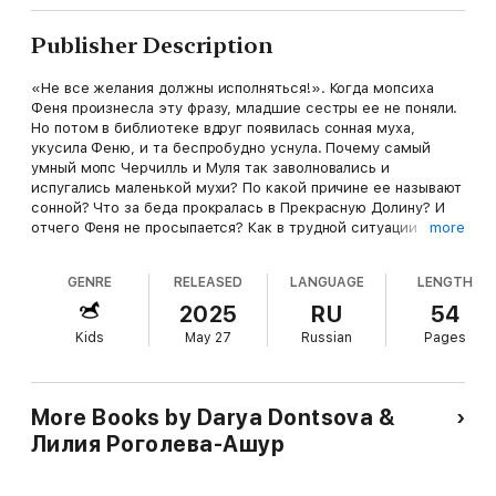
Publisher Description
«Не все желания должны исполняться!». Когда мопсиха
Феня произнесла эту фразу, младшие сестры ее не поняли.
Но потом в библиотеке вдруг появилась сонная муха,
укусила Феню, и та беспробудно уснула. Почему самый
умный мопс Черчилль и Муля так заволновались и
испугались маленькой мухи? По какой причине ее называют
сонной? Что за беда прокралась в Прекрасную Долину? И
отчего Феня не просыпается? Как в трудной ситуации
more
может помочь книга сказок? Ответ на последний вопрос
младшие сестры получили сразу: им следует отправиться в
GENRE
RELEASED
LANGUAGE
LENGTH
сказку «Золушка». Там они узнают, что же случилось!
Долгий и трудный путь, полный приключений, предстоит
2025
RU
54
жителям Мопсхауса. А пройдя его, они поймут: нет на свете
Kids
May 27
Russian
Pages
лучшей страны, чем твоя Родина!
Серия сказочных повестей от известной писательницы
Дарьи Донцовой!
More Books by Darya Dontsova &
Лилия Роголева-Ашур
«Сказки Прекрасной Долины» – это книги для чтения всей
семьей и в то же время – повод для важного разговора с
детьми, а великолепные красочные иллюстрации делают их