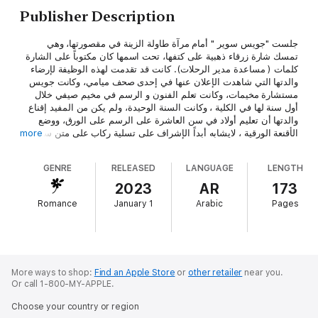
Publisher Description
جلست "جويس سوير " أمام مرآة طاولة الزينة في مقصورتها، وهي
تمسك شارة زرقاء ذهبية على كتفها، تحت اسمها كان مكتوباً على الشارة
كلمات ( مساعدة مدير الرحلات). كانت قد تقدمت لهذه الوظيفة لإرضاء
والدتها التي شاهدت الإعلان عنها في إحدى صحف ميامي، وكانت جويس
مستشارة مخيمات، وكانت تعلم الفنون و الرسم في مخيم صيفي خلال
أول سنة لها في الكلية ، وكانت السنة الوحيدة، ولم يكن من المفيد إقناع
والدتها أن تعليم أولاد في سن العاشرة على الرسم على الورق، ووضع
الأقنعة الورقية ، لايشابه أبداً الإشراف على تسلية ركاب على متن سفينة
more
فخمة لكنها حصلت على الوظيفة - الحلم بمساعدة مدير الرحلات على
متن السفينة السياحية (ملكة الكاريبي).. والتقت في السفينة بالرجل-
GENRE
RELEASED
LANGUAGE
LENGTH
الحلم ، وهنا اصطدمت سفينة الأحلام بصخرة الواقع: مايك كان وسيماً و
مشهوراً أكثر مما يجب، ولكنّه كان أيضاً مغروراً و متكبراً أكثر مما يجب،
2023
AR
173
وأهانها بأكثر مما يمكن أن تتحمله امرأة. جويس أقسمت أن تبتعد عن
Romance
January 1
Arabic
Pages
طريقه حتى لو كلفها ذلك وظيفتها ولكنها في أشد أحلامها جنوناً لم تكن
لتتصور ما الذي يمكن أن يحدث...!!
More ways to shop:
Find an Apple Store
or
other retailer
near you.
Or call 1-800-MY-APPLE.
Choose your country or region