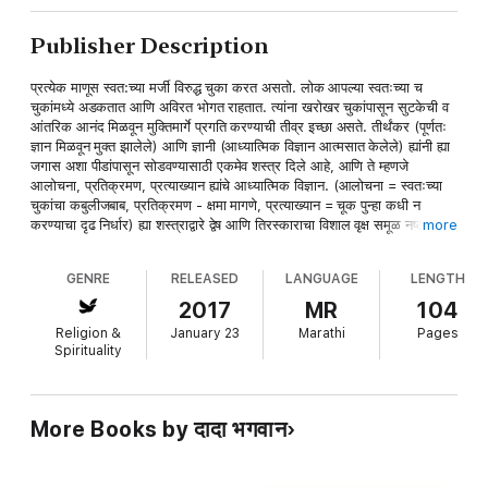
Publisher Description
प्रत्येक माणूस स्वत:च्या मर्जी विरुद्ध चुका करत असतो. लोक आपल्या स्वतःच्या च
चुकांमध्ये अडकतात आणि अविरत भोगत राहतात. त्यांना खरोखर चुकांपासून सुटकेची व
आंतरिक आनंद मिळवून मुक्तिमार्गे प्रगति करण्याची तीव्र इच्छा असते. तीर्थंकर (पूर्णतः
ज्ञान मिळवून मुक्त झालेले) आणि ज्ञानी (आध्यात्मिक विज्ञान आत्मसात केलेले) ह्यांनी ह्या
जगास अशा पीडांपासून सोडवण्यासाठी एकमेव शस्त्र दिले आहे, आणि ते म्हणजे
आलोचना, प्रतिक्रमण, प्रत्याख्यान ह्यांचे आध्यात्मिक विज्ञान. (आलोचना = स्वतःच्या
चुकांचा कबुलीजबाब, प्रतिक्रमण - क्षमा मागणे, प्रत्याख्यान = चूक पुन्हा कधी न
करण्याचा दृढ निर्धार) ह्या शस्त्राद्वारे द्वेष आणि तिरस्काराचा विशाल वृक्ष समूळ नष्ट करुन
more
असंख्य लोकांनी मुक्तिरूपी संपत्ति मिळवली आहे. ज्ञानीपुरुष दादा भगवान यांनी आपल्या
ज्ञानवाणी द्वारा प्रतिक्रमणाचे विज्ञान यथार्थपने जसे च्या तसे प्रकट केले आहे. त्यांची
GENRE
RELEASED
LANGUAGE
LENGTH
ज्ञानवाणी ह्या व इतर पुस्तकात आहेत, जी सत्य व मुक्तिच्या इच्छुकांसाठी बहुमोल ठरनार.
2017
MR
104
Religion &
January 23
Marathi
Pages
Spirituality
More Books by दादा भगवान