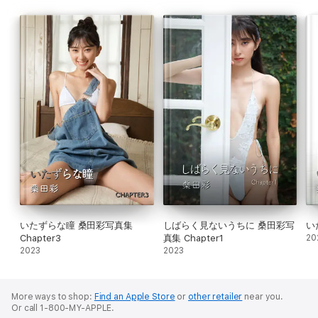
出身:群馬県
血液型:B型
身長:156cm
サイズ:B71・W56・H83
趣味:車
Instagram:@aya_kuwata
X:@kuwataaya
いたずらな瞳 桑田彩写真集
しばらく見ないうちに 桑田彩写
い
Chapter3
真集 Chapter1
20
2023
2023
More ways to shop:
Find an Apple Store
or
other retailer
near you.
Or call 1-800-MY-APPLE.