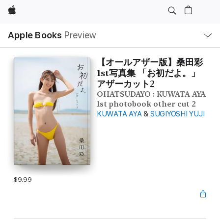
Apple
Local
Apple Books
Preview
Nav
Open
Menu
【オールアザー版】桑田彩
1st写真集 「お初だよ。」
アザーカット2
OHATSUDAYO : KUWATA AYA
1st photobook other cut 2
KUWATA AYA
&
SUGIYOSHI YUJI
$9.99