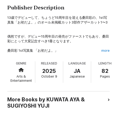
Publisher Description
13歳でデビューして、ちょうど15周年目を迎える桑田彩の、1st写
真集「お初だよ。」のオール未掲載カット3部作アザーカット1〜3
偶然ですが、デビュー15周年目の発売がファーストでもあり、桑田
彩にとって大変記念すべき1冊となります。
桑田彩 1st写真集 「お初だよ。」
more
13歳の美少女も、魅力的な女性になりました。
GENRE
RELEASED
LANGUAGE
LENGTH
This photo book is a Japanese 28-year-old pin-up girl.
2025
JA
82
Arts &
October 9
Japanese
Pages
Print length : 82 pages
Entertainment
プロフィール
More Books by KUWATA AYA &
名前:桑田彩(くわたあや)
SUGIYOSHI YUJI
生年月日:1997年1月15日