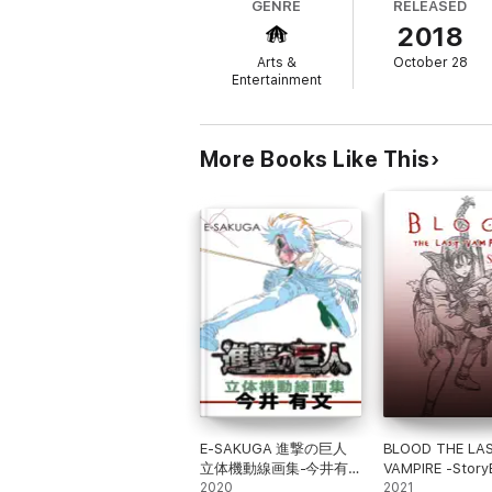
GENRE
RELEASED
2018
Arts &
October 28
Entertainment
More Books Like This
E-SAKUGA 進撃の巨人
BLOOD THE LA
立体機動線画集-今井有
VAMPIRE -Story
文
2020
2021