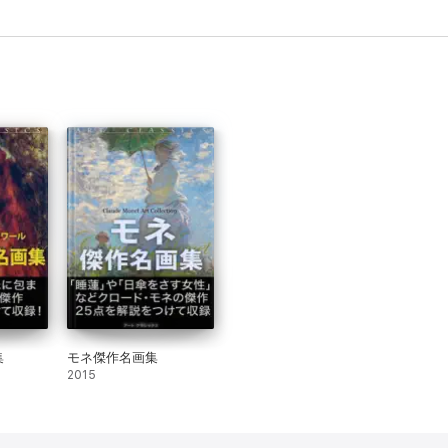
集
モネ傑作名画集
2015