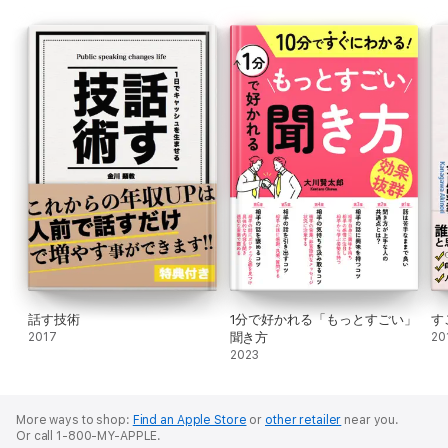
政府主導の「働き方改革」や「老後2000万円問題」、堀江貴文さ
んの「月収14万円」発言、どの話題をとっても、お金の問題は一生
まとわりついてきます。
あなたが、現状に満足できていない理由はいくつかの原因が考えら
れます。
・こんなに仕事しているのに、手取りにするとほとんど残らない
・「老後2000万円問題」があったけど、今の収入では貯金する余
裕がない
・子供の教育費がかかるから、今の収入のままでは心配だ
話す技術
1分で好かれる「もっとすごい」
す
・もっといろんなことにチャレンジしたいのに、今の収入や仕事で
2017
聞き方
20
はその余裕がない
2023
〜中略〜
More ways to shop:
Find an Apple Store
or
other retailer
near you.
Or call 1-800-MY-APPLE.