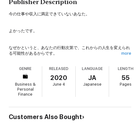
Publisher Description
今の仕事や収入に満足できていないあなた。
よかったです。
なぜかというと、あなたの行動次第で、これからの人生を変えられ
る可能性があるからです。
more
GENRE
RELEASED
LANGUAGE
LENGTH
現状に満足している方は、何も新しい行動を起こすことはないでし
ょう。
2020
JA
55
Business &
June 4
Japanese
Pages
それでもいいのです。
Personal
Finance
満足できていれば。
今の生活に満足している人は、そもそも、この本を手に取ることも
Customers Also Bought
ないでしょう。
今後日本で会社員として働き続けていても、収入が上がる見込みは
ほとんどありません。