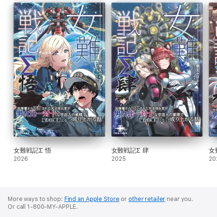
なんとなんと、ここまで来ることが出来ました!女難戦記、完結で
す!書籍版女難戦記一巻の刊行から一年、とうとうここまでたどり着
くことができました。正直、作者が一番驚いております。北斗輝星
の最後の旅をお楽しみください!
最後の旅といえば、本巻には特典SSとして本編完結後の後日譚、北
斗君の里帰り編も収録されております。気合を入れて書き下ろしま
したので、そちらもお楽しみいただければ幸いです!
【目次】
序章 これまでのあらすじ
第一章 激戦の宇宙
第二章 女帝落星
女難戦記Σ 悟
女難戦記Σ 肆
女
2026
2025
20
第三章 皇帝の敗走
第四章 年貢の納め時
書籍版特典SS
More ways to shop:
Find an Apple Store
or
other retailer
near you.
Or call 1-800-MY-APPLE.
彼方よりの帰郷