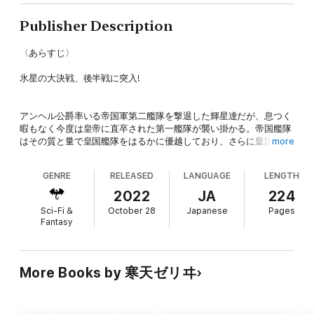
Publisher Description
〈あらすじ〉
氷星の大決戦、後半戦に突入!
アンヘル公爵率いる帝国軍第二艦隊を撃退した輝星達だが、息つく
暇もなく今度は皇帝に直卒された第一艦隊が襲い掛かる。帝国艦隊
はその質と量で皇国艦隊をはるかに優越しており、さらに皇国側は
more
連戦により弾薬のほとんどを撃ち尽くしてしまっていた。
GENRE
RELEASED
LANGUAGE
LENGTH
この絶望的な戦況に際し、皇国に寝返った最強軍師ディアローズは
起死回生の一手を発動する。勝ち誇る皇帝に、巨大な刺客が迫る
2022
JA
224
――。
Sci-Fi &
October 28
Japanese
Pages
Fantasy
最強パイロットと最強軍師のコンビは、果たして帝国軍に勝利でき
るのか。そして恋のいくさの決着はどうなるのか……。すべての答
えはここにある。女難戦記、完結編!
More Books by 寒天ゼリヰ
〈著者からの一言〉