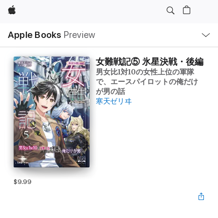
Apple
Local
Apple Books
Preview
Nav
Open
Menu
女難戦記⑤ 氷星決戦・後編
男女比1対10の女性上位の軍隊
で、エースパイロットの俺だけ
が男の話
寒天ゼリヰ
$9.99