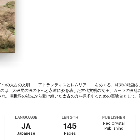
二つの太古の文明――アトランティスとレムリア――をめぐる、終末の物語を
綴るのは、大破局の波の下へと永遠に姿を消した古代文明の女王、カーラの波乱
され、異世界の祖先から受け継いだ太古の力を探求するための実験台として、
LANGUAGE
LENGTH
PUBLISHER
Red Crystal
JA
145
Publishing
Japanese
Pages