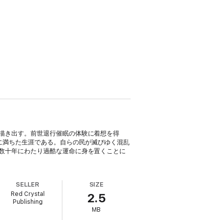
描き出す。前世退行催眠の体験に着想を得
に満ちた生涯である。自らの民が滅びゆく混乱
数十年にわたり過酷な運命に身を置くことに
SELLER
SIZE
Red Crystal
2.5
Publishing
MB