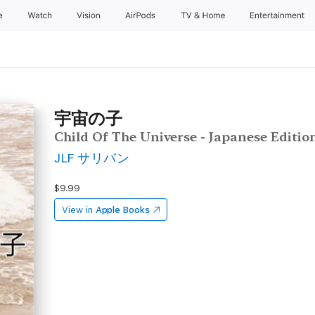
e
Watch
Vision
AirPods
TV & Home
Entertainment
宇宙の子
Child Of The Universe - Japanese Editio
JLF サリバン
$9.99
View in
Apple Books