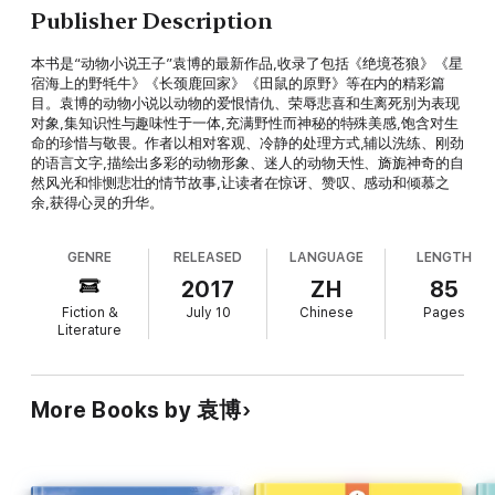
Publisher Description
本书是“动物小说王子”袁博的最新作品,收录了包括《绝境苍狼》《星
宿海上的野牦牛》《长颈鹿回家》《田鼠的原野》等在内的精彩篇
目。袁博的动物小说以动物的爱恨情仇、荣辱悲喜和生离死别为表现
对象,集知识性与趣味性于一体,充满野性而神秘的特殊美感,饱含对生
命的珍惜与敬畏。作者以相对客观、冷静的处理方式,辅以洗练、刚劲
的语言文字,描绘出多彩的动物形象、迷人的动物天性、旖旎神奇的自
然风光和悱恻悲壮的情节故事,让读者在惊讶、赞叹、感动和倾慕之
余,获得心灵的升华。
GENRE
RELEASED
LANGUAGE
LENGTH
2017
ZH
85
Fiction &
July 10
Chinese
Pages
Literature
More Books by 袁博