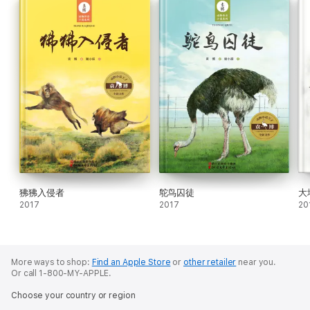
狒狒入侵者
鸵鸟囚徒
大
2017
2017
20
More ways to shop:
Find an Apple Store
or
other retailer
near you.
Or call 1-800-MY-APPLE.
Choose your country or region