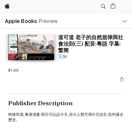
Apple
Local
Apple Books
Preview
Nav
Open
Menu
道可道 老子的自然規律與社
會法則(三) 配音:粵語 字幕:
繁簡
王Sir
$1.99
Publisher Description
時移世易,事過境遷,明日可以話今天,現今人類可用今天語言,批判過去
歷史。