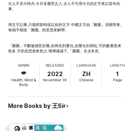
古人不見今時月,今月未嘗照古人,古人不可用今日的文字來記當年的
事。
用文字記事,只能用當時或以前的文字,中國文字由「圖騰」演變而來,
每個字都按「圖騰」的意思來解釋。
「圖騰」不斷被後世折騰,由簡化到繁化,由繁化到簡化,字的數量愈來
愈多,字的意思愈來愈少,增增減減下,「圖騰」失去本意。
GENRE
RELEASED
LANGUAGE
LENGTH
2022
ZH
1
Health, Mind &
November 30
Chinese
Page
Body
More Books by 王Sir