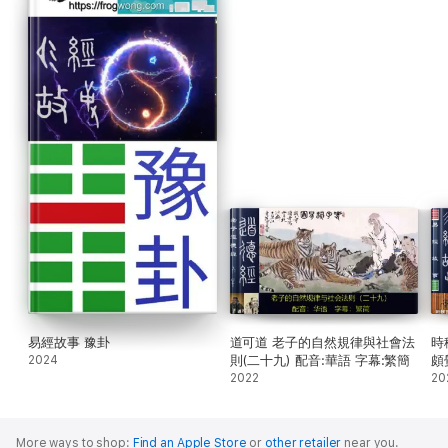
易經故事 豫卦
道可道 老子的自然規律與社會法
時
2024
則(二十九) 配音:華語 字幕:繁簡
頗
2022
簡
20
More ways to shop:
Find an Apple Store
or
other retailer
near you.